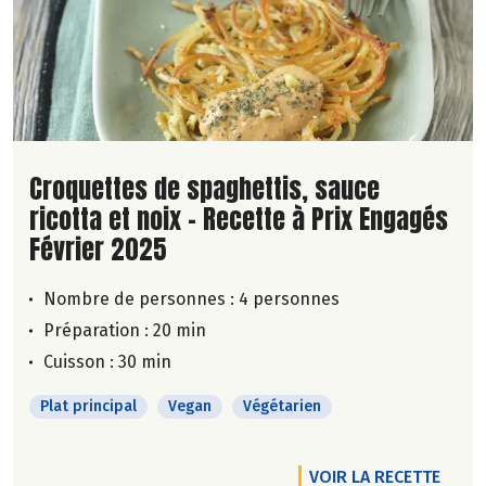
Lire la suite de la recette
Croquettes de spaghettis, sauce
ricotta et noix - Recette à Prix Engagés
Février 2025
Nombre de personnes :
4 personnes
Préparation : 20 min
Cuisson : 30 min
Plat principal
Vegan
Végétarien
VOIR LA RECETTE