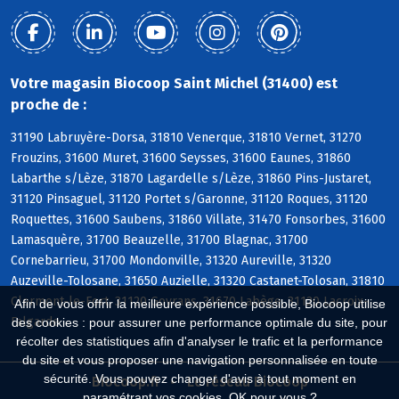
Votre magasin Biocoop Saint Michel (31400) est
proche de :
31190 Labruyère-Dorsa, 31810 Venerque, 31810 Vernet, 31270
Frouzins, 31600 Muret, 31600 Seysses, 31600 Eaunes, 31860
Labarthe s/Lèze, 31870 Lagardelle s/Lèze, 31860 Pins-Justaret,
31120 Pinsaguel, 31120 Portet s/Garonne, 31120 Roques, 31120
Roquettes, 31600 Saubens, 31860 Villate, 31470 Fonsorbes, 31600
Lamasquère, 31700 Beauzelle, 31700 Blagnac, 31700
Cornebarrieu, 31700 Mondonville, 31320 Aureville, 31320
Auzeville-Tolosane, 31650 Auzielle, 31320 Castanet-Tolosan, 31810
Clermont-le-Fort, 31120 Goyrans, 31670 Labège, 31120 Lacroix-
Afin de vous offrir la meilleure expérience possible, Biocoop utilise
Falgarde
des cookies : pour assurer une performance optimale du site, pour
récolter des statistiques afin d'analyser le trafic et la performance
du site et vous proposer une navigation personnalisée en toute
sécurité. Vous pouvez changer d'avis à tout moment en
Biocoop.fr
Le réseau Biocoop
paramétrant vos cookies. OK pour vous ?