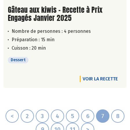
Lire la suite de la recette
Gâteau aux kiwis - Recette à Prix
Engagés Janvier 2025
Nombre de personnes :
4 personnes
Préparation : 15 min
Cuisson : 20 min
Dessert
VOIR LA RECETTE
<
2
3
4
5
6
7
8
9
10
11
>