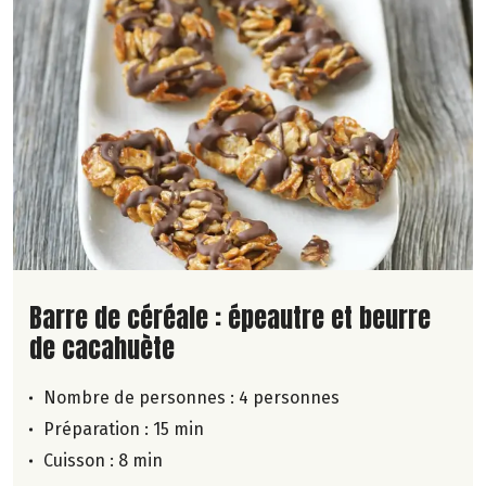
Lire la suite de la recette
Barre de céréale : épeautre et beurre
de cacahuète
Nombre de personnes :
4 personnes
Préparation : 15 min
Cuisson : 8 min