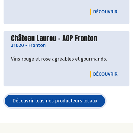
LE PRO
DÉCOUVRIR
Découvrir le producteur
Château Laurou - AOP Fronton
31620
-
Fronton
Vins rouge et rosé agréables et gourmands.
LE PRO
DÉCOUVRIR
Découvrir tous nos producteurs locaux