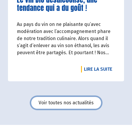
tendance qui a du goût !
Au pays du vin on ne plaisante qu’avec
modération avec l’accompagnement phare
de notre tradition culinaire. Alors quand il
s’agit d’enlever au vin son éthanol, les avis
peuvent être partagés. Et pourtant ! Nos
vignerons s’adaptent aux tendances de
demain. Dans le domaine viticole, le sans-
DE L'ART
LIRE LA SUITE
alcool tire son épingle du jeu, et désormais
c’est aussi possible en bio.
Voir toutes nos actualités