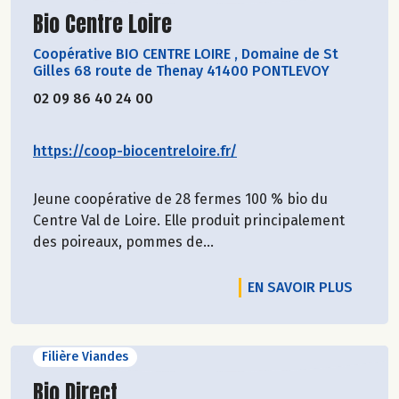
Découvrir le producteur
Bio Centre Loire
Coopérative BIO CENTRE LOIRE
,
Domaine de St
Gilles 68 route de Thenay 41400 PONTLEVOY
02 09 86 40 24 00
https://coop-biocentreloire.fr/
Jeune coopérative de 28 fermes 100 % bio du
Centre Val de Loire. Elle produit principalement
des poireaux, pommes de...
EN SAVOIR PLUS
Filière Viandes
Découvrir le producteur
Bio Direct