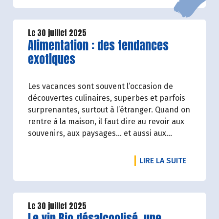
Le 30 juillet 2025
Lire la suite de l'article
Alimentation : des tendances
exotiques
Les vacances sont souvent l’occasion de
découvertes culinaires, superbes et parfois
surprenantes, surtout à l’étranger. Quand on
rentre à la maison, il faut dire au revoir aux
souvenirs, aux paysages… et aussi aux
nouveaux goûts.
Chez Biocoop, nous prolongeons vos
DE L'ART
LIRE LA SUITE
vacances en vous aidant à assouvir vos
envies d’ailleurs sans peser sur votre bilan
carbone !
Le 30 juillet 2025
Lire la suite de l'article
Le vin Bio désalcoolisé, une