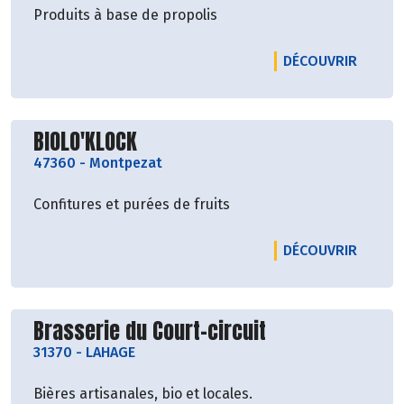
Produits à base de propolis
LE PRO
DÉCOUVRIR
Découvrir le producteur
BIOLO'KLOCK
47360
-
Montpezat
Confitures et purées de fruits
LE PRO
DÉCOUVRIR
Découvrir le producteur
Brasserie du Court-circuit
31370
-
LAHAGE
Bières artisanales, bio et locales.