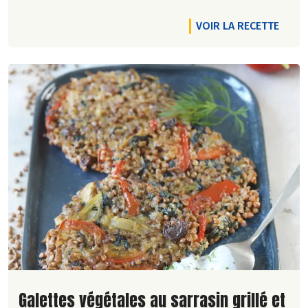
VOIR LA RECETTE
Lire la suite de la recette
Galettes végétales au sarrasin grillé et