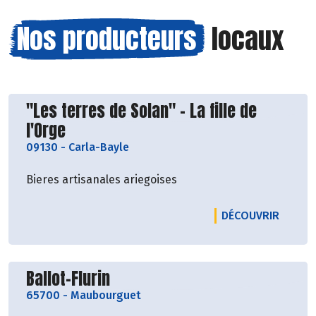
Nos producteurs
locaux
Découvrir le producteur
"Les terres de Solan" - La fille de
l'Orge
09130
-
Carla-Bayle
Bieres artisanales ariegoises
LE PRO
DÉCOUVRIR
Découvrir le producteur
Ballot-Flurin
65700
-
Maubourguet