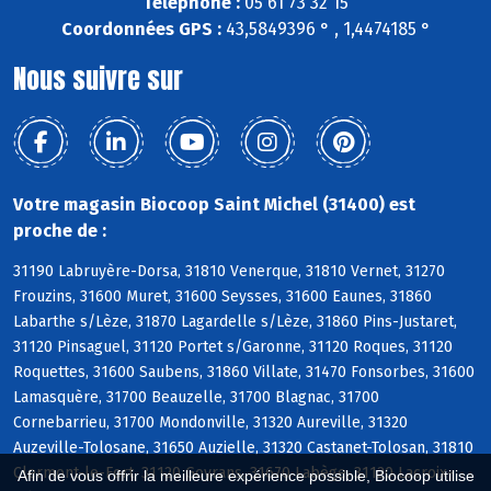
Téléphone :
05 61 73 32 15
Coordonnées GPS :
43,5849396 ° , 1,4474185 °
Nous suivre sur
Votre magasin Biocoop Saint Michel (31400) est
proche de :
31190 Labruyère-Dorsa, 31810 Venerque, 31810 Vernet, 31270
Frouzins, 31600 Muret, 31600 Seysses, 31600 Eaunes, 31860
Labarthe s/Lèze, 31870 Lagardelle s/Lèze, 31860 Pins-Justaret,
31120 Pinsaguel, 31120 Portet s/Garonne, 31120 Roques, 31120
Roquettes, 31600 Saubens, 31860 Villate, 31470 Fonsorbes, 31600
Lamasquère, 31700 Beauzelle, 31700 Blagnac, 31700
Cornebarrieu, 31700 Mondonville, 31320 Aureville, 31320
Auzeville-Tolosane, 31650 Auzielle, 31320 Castanet-Tolosan, 31810
Clermont-le-Fort, 31120 Goyrans, 31670 Labège, 31120 Lacroix-
Afin de vous offrir la meilleure expérience possible, Biocoop utilise