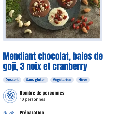
Mendiant chocolat, baies de
goji, 3 noix et cranberry
Dessert
Sans gluten
Végétarien
Hiver
Nombre de personnes
10 personnes
Préparation