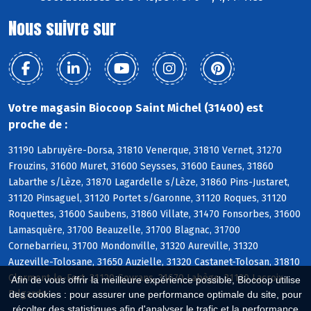
Nous suivre sur
Votre magasin Biocoop Saint Michel (31400) est
proche de :
31190 Labruyère-Dorsa, 31810 Venerque, 31810 Vernet, 31270
Frouzins, 31600 Muret, 31600 Seysses, 31600 Eaunes, 31860
Labarthe s/Lèze, 31870 Lagardelle s/Lèze, 31860 Pins-Justaret,
31120 Pinsaguel, 31120 Portet s/Garonne, 31120 Roques, 31120
Roquettes, 31600 Saubens, 31860 Villate, 31470 Fonsorbes, 31600
Lamasquère, 31700 Beauzelle, 31700 Blagnac, 31700
Cornebarrieu, 31700 Mondonville, 31320 Aureville, 31320
Auzeville-Tolosane, 31650 Auzielle, 31320 Castanet-Tolosan, 31810
Clermont-le-Fort, 31120 Goyrans, 31670 Labège, 31120 Lacroix-
Afin de vous offrir la meilleure expérience possible, Biocoop utilise
Falgarde
des cookies : pour assurer une performance optimale du site, pour
récolter des statistiques afin d'analyser le trafic et la performance