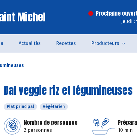
aint Michel
Prochaine ouver
Jeudi :
da
Actualités
Recettes
Producteurs
égumineuses
Dal veggie riz et légumineuses
Plat principal
Végétarien
Nombre de personnes
Prépara
2 personnes
10 min