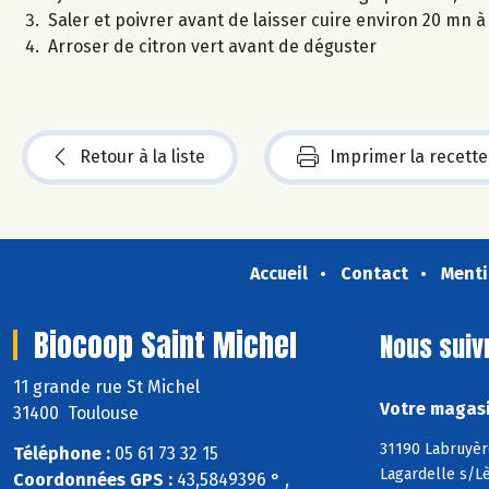
Saler et poivrer avant de laisser cuire environ 20 mn 
Arroser de citron vert avant de déguster
Retour à la liste
Imprimer la recette
Accueil
Contact
Menti
Biocoop Saint Michel
Nous suiv
11 grande rue St Michel
Votre magasi
31400 Toulouse
31190 Labruyèr
Téléphone :
05 61 73 32 15
Lagardelle s/Lè
Coordonnées GPS :
43,5849396 ° ,