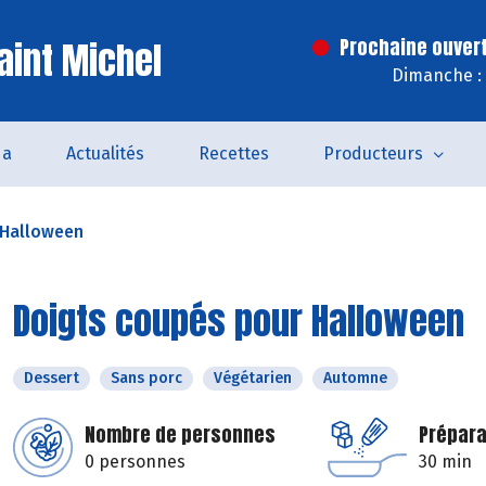
aint Michel
Prochaine ouver
Dimanche : 
da
Actualités
Recettes
Producteurs
 Halloween
Doigts coupés pour Halloween
Dessert
Sans porc
Végétarien
Automne
Nombre de personnes
Prépara
0 personnes
30 min