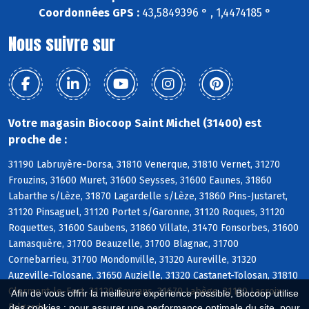
Coordonnées GPS :
43,5849396 ° , 1,4474185 °
Nous suivre sur
Votre magasin Biocoop Saint Michel (31400) est
proche de :
31190 Labruyère-Dorsa, 31810 Venerque, 31810 Vernet, 31270
Frouzins, 31600 Muret, 31600 Seysses, 31600 Eaunes, 31860
Labarthe s/Lèze, 31870 Lagardelle s/Lèze, 31860 Pins-Justaret,
31120 Pinsaguel, 31120 Portet s/Garonne, 31120 Roques, 31120
Roquettes, 31600 Saubens, 31860 Villate, 31470 Fonsorbes, 31600
Lamasquère, 31700 Beauzelle, 31700 Blagnac, 31700
Cornebarrieu, 31700 Mondonville, 31320 Aureville, 31320
Auzeville-Tolosane, 31650 Auzielle, 31320 Castanet-Tolosan, 31810
Clermont-le-Fort, 31120 Goyrans, 31670 Labège, 31120 Lacroix-
Afin de vous offrir la meilleure expérience possible, Biocoop utilise
Falgarde
des cookies : pour assurer une performance optimale du site, pour