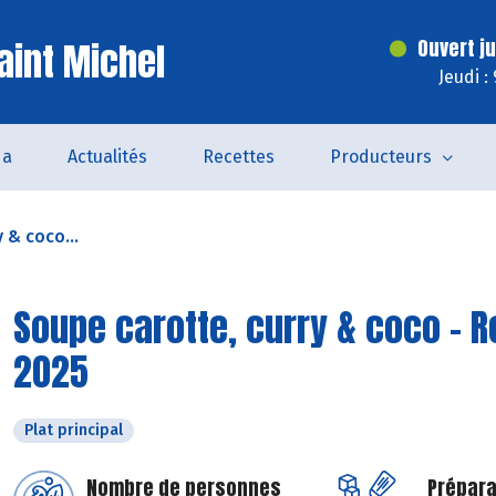
aint Michel
Ouvert j
Jeudi :
da
Actualités
Recettes
Producteurs
 & coco...
Soupe carotte, curry & coco - R
2025
Plat principal
Nombre de personnes
Prépara