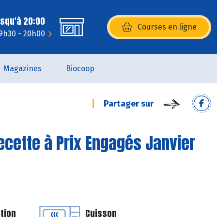
usqu'à 20:00
Courses en ligne
(s’ouvre dans une nouvelle fenêtr
 9h30 - 20h00
Magazines
Biocoop
Partager sur
ecette à Prix Engagés Janvier
tion
Cuisson