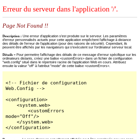
Erreur du serveur dans l'application '/'.
Page Not Found !!
Description :
Une erreur d'application s'est produite sur le serveur. Les paramètres
d'erreur personnalisés actuels pour cette application empêchent l'affichage à distance
des détails de l'erreur de l'application (pour des raisons de sécurité). Cependant, ils
peuvent être affichés par les navigateurs qui s'exécutent sur l'ordinateur serveur local.
Détails =
Pour permettre l'affichage des détails de ce message d'erreur spécifique sur les
ordinateurs distants, créez une balise <customErrors> dans un fichier de configuration
"web.config" situé dans le répertoire racine de l'application Web en cours. Attribuez
ensuite la valeur "off" à l'attribut "mode" de cette balise <customErrors>.
<!-- Fichier de configuration 
Web.Config -->

<configuration>

    <system.web>

        <customErrors 
mode="Off"/>

    </system.web>

</configuration>