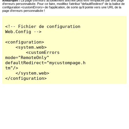
Remarques :
La page d'erreurs actuellement affichée peut être remplacée par une page
d'erreurs personnalisée. Pour ce faire, modifiez l'attribut "defaultRedirect" de la balise de
configuration <customErrors> de l'application, de sorte qu'il pointe vers une URL de la
page d'erreurs personnalisée !
<!-- Fichier de configuration 
Web.Config -->

<configuration>

    <system.web>

        <customErrors 
mode="RemoteOnly" 
defaultRedirect="mycustompage.h
tm"/>

    </system.web>

</configuration>