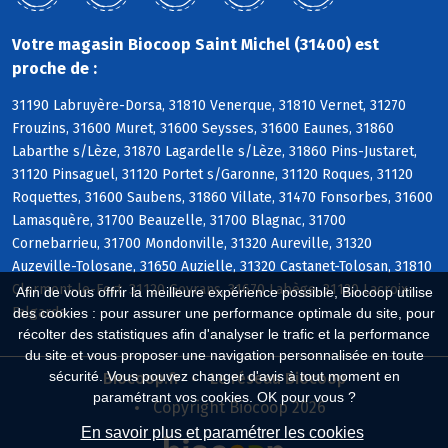
Votre magasin Biocoop Saint Michel (31400) est
proche de :
31190 Labruyère-Dorsa, 31810 Venerque, 31810 Vernet, 31270
Frouzins, 31600 Muret, 31600 Seysses, 31600 Eaunes, 31860
Labarthe s/Lèze, 31870 Lagardelle s/Lèze, 31860 Pins-Justaret,
31120 Pinsaguel, 31120 Portet s/Garonne, 31120 Roques, 31120
Roquettes, 31600 Saubens, 31860 Villate, 31470 Fonsorbes, 31600
Lamasquère, 31700 Beauzelle, 31700 Blagnac, 31700
Cornebarrieu, 31700 Mondonville, 31320 Aureville, 31320
Auzeville-Tolosane, 31650 Auzielle, 31320 Castanet-Tolosan, 31810
Clermont-le-Fort, 31120 Goyrans, 31670 Labège, 31120 Lacroix-
Afin de vous offrir la meilleure expérience possible, Biocoop utilise
Falgarde
des cookies : pour assurer une performance optimale du site, pour
récolter des statistiques afin d'analyser le trafic et la performance
du site et vous proposer une navigation personnalisée en toute
sécurité. Vous pouvez changer d'avis à tout moment en
Biocoop.fr
Le réseau Biocoop
paramétrant vos cookies. OK pour vous ?
Copyright Biocoop 2026
En savoir plus et paramétrer les cookies