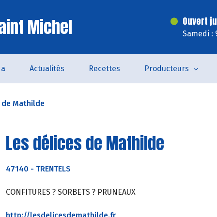
aint Michel
Ouvert j
Samedi : 
da
Actualités
Recettes
Producteurs
s de Mathilde
Les délices de Mathilde
47140
-
TRENTELS
CONFITURES ? SORBETS ? PRUNEAUX
http://lesdelicesdemathilde.fr