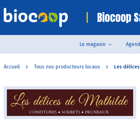
Biocoop S
Le magasin
Agen
Accueil
Tous nos producteurs locaux
Les délice