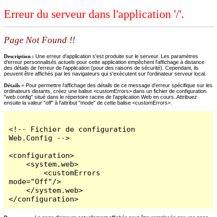
Erreur du serveur dans l'application '/'.
Page Not Found !!
Description :
Une erreur d'application s'est produite sur le serveur. Les paramètres
d'erreur personnalisés actuels pour cette application empêchent l'affichage à distance
des détails de l'erreur de l'application (pour des raisons de sécurité). Cependant, ils
peuvent être affichés par les navigateurs qui s'exécutent sur l'ordinateur serveur local.
Détails =
Pour permettre l'affichage des détails de ce message d'erreur spécifique sur les
ordinateurs distants, créez une balise <customErrors> dans un fichier de configuration
"web.config" situé dans le répertoire racine de l'application Web en cours. Attribuez
ensuite la valeur "off" à l'attribut "mode" de cette balise <customErrors>.
<!-- Fichier de configuration 
Web.Config -->

<configuration>

    <system.web>

        <customErrors 
mode="Off"/>

    </system.web>

</configuration>