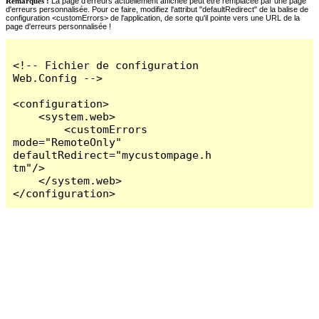
Remarques :
La page d'erreurs actuellement affichée peut être remplacée par une page
d'erreurs personnalisée. Pour ce faire, modifiez l'attribut "defaultRedirect" de la balise de
configuration <customErrors> de l'application, de sorte qu'il pointe vers une URL de la
page d'erreurs personnalisée !
<!-- Fichier de configuration 
Web.Config -->

<configuration>

    <system.web>

        <customErrors 
mode="RemoteOnly" 
defaultRedirect="mycustompage.h
tm"/>

    </system.web>

</configuration>