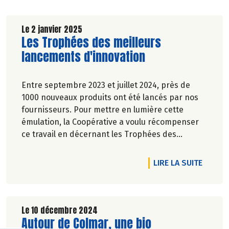
Le 2 janvier 2025
Lire la suite de l'article
Les Trophées des meilleurs
lancements d'innovation
Entre septembre 2023 et juillet 2024, près de
1000 nouveaux produits ont été lancés par nos
fournisseurs. Pour mettre en lumière cette
émulation, la Coopérative a voulu récompenser
ce travail en décernant les Trophées des
meilleurs lancements d'innovation. Découvrez
nos gagnants !
DE L'A
LIRE LA SUITE
Le 10 décembre 2024
Lire la suite de l'article
Autour de Colmar, une bio