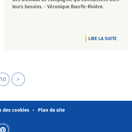
leurs besoins. - Véronique Bourfe-Rivière.
!
RTICLE ORIGIN’INFO, ENCORE PLUS DE TRANSPARENCE
DE L'AR
LIRE LA SUITE
10
>
n des cookies
Plan du site