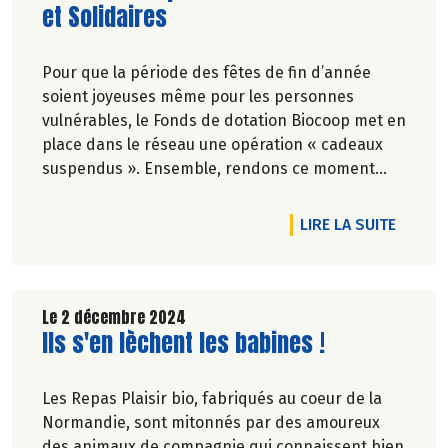
et Solidaires
Pour que la période des fêtes de fin d’année
soient joyeuses même pour les personnes
vulnérables, le Fonds de dotation Biocoop met en
place dans le réseau une opération « cadeaux
suspendus ». Ensemble, rendons ce moment
festif pour tous !
RTICLE PEUT-ON VRAIMENT TOUT RÉUTILISER ?
DE L'A
LIRE LA SUITE
Le 2 décembre 2024
Lire la suite de l'article
Ils s'en lèchent les babines !
Les Repas Plaisir bio, fabriqués au coeur de la
Normandie, sont mitonnés par des amoureux
des animaux de compagnie qui connaissent bien