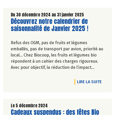
Du 30 décembre 2024 au 31 janvier 2025
Lire la suite de l'article
Découvrez notre calendrier de
saisonnalité de Janvier 2025 !
Refus des OGM, pas de fruits et légumes
emballés, pas de transport par avion, priorité au
local… Chez Biocoop, les fruits et légumes bio
répondent à un cahier des charges rigoureux.
Avec pour objectif, la réduction de l’impact
carbone et la préservation de
l’environnement. Parce que manger des produits
ION
RTICLE VOUS NOUS CHOISISSEZ (AUSSI) POUR LE PRIX !
DE L'A
LIRE LA SUITE
de qualité rime avec respect de la saisonnalité,
Biocoop a élaboré un calendrier de saisonnalité
pour ses fruits et légumes bio.
Découvrez celui de Janvier 2025 !
Le 5 décembre 2024
Lire la suite de l'article
Cadeaux suspendus : des fêtes Bio