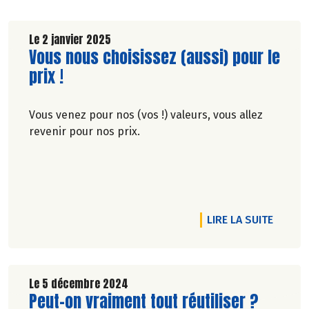
Le 2 janvier 2025
Lire la suite de l'article
Vous nous choisissez (aussi) pour le
prix !
Vous venez pour nos (vos !) valeurs, vous allez
revenir pour nos prix.
RTICLE LES TROPHÉES DES MEILLEURS LANCEMENTS D'INNOVAT
DE L'A
LIRE LA SUITE
Le 5 décembre 2024
Lire la suite de l'article
Peut-on vraiment tout réutiliser ?