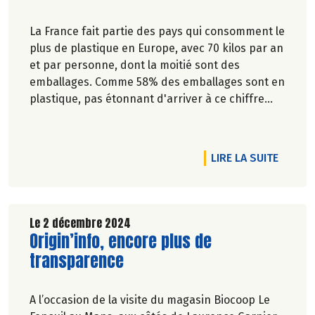
La France fait partie des pays qui consomment le
plus de plastique en Europe, avec 70 kilos par an
et par personne, dont la moitié sont des
emballages. Comme 58% des emballages sont en
plastique, pas étonnant d'arriver à ce chiffre
colossal: 1,2 million de tonnes d'emballages sont
jetés chaque année par les Français et
Françaises.
RTICLE AUTOUR DE COLMAR, UNE BIO FLORISSANTE
DE L'A
LIRE LA SUITE
Le 2 décembre 2024
Lire la suite de l'article
Origin’info, encore plus de
transparence
A l’occasion de la visite du magasin Biocoop Le