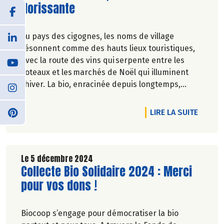
florissante
Au pays des cigognes, les noms de village
résonnent comme des hauts lieux touristiques,
avec la route des vins qui serpente entre les
coteaux et les marchés de Noël qui illuminent
l’hiver. La bio, enracinée depuis longtemps,
du producteur au consommateur, s’y est bien
épanouie, merci ! - Pascale Solana
DE L'A
LIRE LA SUITE
Le 5 décembre 2024
Lire la suite de l'article
Collecte Bio Solidaire 2024 : Merci
pour vos dons !
Biocoop s’engage pour démocratiser la bio