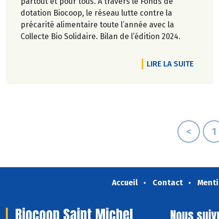
partout et pour tous. A travers le Fonds de
dotation Biocoop, le réseau lutte contre la
précarité alimentaire toute l’année avec la
Collecte Bio Solidaire. Bilan de l’édition 2024.
DE L'A
LIRE LA SUITE
<
1
Accueil
Contact
Menti
Biocoop Saint Michel
Nous suiv