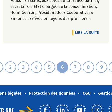
Fenouil au Mans, aux côtés de Laurence Garnier,
secrétaire d’Etat chargée de la consommation,
Henri Godron, Président de la Coopérative, a
annoncé l’arrivée en rayons des premiers
produits de la marque de Biocoop (MDB)
comportant le logo Origin’Info.
RTICLE COLLECTE BIO SOLIDAIRE 2024 : MERCI POUR VOS DONS 
DE L'A
LIRE LA SUITE
2
3
4
5
6
7
8
9
ons légales
Protection des données
CGU
Gestio
re sur