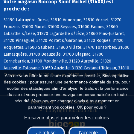
Votre magasin Biocoop Saint Michel (31400) est
proche de :
31190 Labruyère-Dorsa, 31810 Venerque, 31810 Vernet, 31270
Frouzins, 31600 Muret, 31600 Seysses, 31600 Eaunes, 31860
Labarthe s/Lèze, 31870 Lagardelle s/Lèze, 31860 Pins-Justaret,
31120 Pinsaguel, 31120 Portet s/Garonne, 31120 Roques, 31120
Roquettes, 31600 Saubens, 31860 Villate, 31470 Fonsorbes, 31600
Lamasquère, 31700 Beauzelle, 31700 Blagnac, 31700
Cornebarrieu, 31700 Mondonville, 31320 Aureville, 31320
Auzeville-Tolosane, 31650 Auzielle, 31320 Castanet-Tolosan, 31810
Clermont-le-Fort, 31120 Goyrans, 31670 Labège, 31120 Lacroix-
Afin de vous offrir la meilleure expérience possible, Biocoop utilise
Falgarde
des cookies : pour assurer une performance optimale du site, pour
récolter des statistiques afin d'analyser le trafic et la performance
du site et vous proposer une navigation personnalisée en toute
sécurité. Vous pouvez changer d'avis à tout moment en
Biocoop.fr
Le réseau Biocoop
paramétrant vos cookies. OK pour vous ?
Copyright Biocoop 2026
En savoir plus et paramétrer les cookies
Je refuse
J'accepte