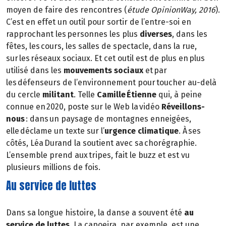
moyen de faire des rencontres (
étude OpinionWay, 2016
).
C’est en effet un outil pour sortir de l’entre-soi en
rapprochant les personnes les plus
diverses
, dans les
fêtes, les cours, les salles de spectacle, dans la rue,
sur les réseaux sociaux. Et cet outil est de plus en plus
utilisé dans les
mouvements sociaux
et par
les défenseurs de l’environnement pour toucher au-delà
du cercle
militant
. Telle
Camille Étienne
qui, à peine
connue en 2020, poste sur le Web la vidéo
Réveillons-
nous
: dans un paysage de montagnes enneigées,
elle déclame un texte sur l’
urgence climatique
. À ses
côtés, Léa Durand la soutient avec sa chorégraphie.
L’ensemble prend aux tripes, fait le buzz et est vu
plusieurs millions de fois.
Au service de luttes
Dans sa longue histoire, la danse a souvent été
au
service de luttes
. La capoeira, par exemple, est une