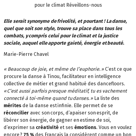
pour le climat Réveillons-nous
Elle serait synonyme de frivolité, et pourtant ! La danse,
quel que soit son style, trouve sa place dans tous les
combats, y compris celui pour le climat et la justice
sociale, auquel elle apporte gaieté, énergie et beauté.
Marie-Pierre Chavel
« Beaucoup de joie, et même de l’euphorie. »
C’est ce que
procure la danse à Tinou, facilitateur en intelligence
collective de métier et grand habitué des dancefloors.
« C’est aussi parfois presque méditatif, tu es vachement
connecté à toi-même quand tu danses. »
La liste des
mérites
de la danse est infinie. Elle permet de se
réconcilier
avec son corps, d’apaiser son esprit, de
libérer son énergie, de gagner en estime de soi,
d’exprimer sa
créativité
et ses
émotions
. Vous en voulez
encore ?
75 %
des Français la considèrent comme un bon