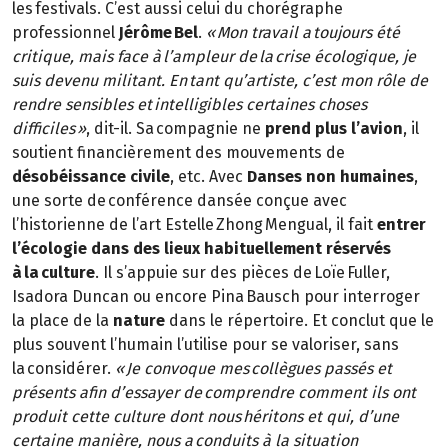
les festivals. C’est aussi celui du chorégraphe
professionnel
Jérôme Bel
.
« Mon travail a toujours été
critique, mais face à l’ampleur de la crise écologique, je
suis devenu militant. En tant qu’artiste, c’est mon rôle de
rendre sensibles et intelligibles certaines choses
difficiles »
, dit-il. Sa compagnie ne
prend plus l’avion
, il
soutient financièrement des mouvements de
désobéissance civile
, etc. Avec
Danses non humaines
,
une sorte de conférence dansée conçue avec
l’historienne de l’art Estelle Zhong Mengual, il fait
entrer
l’écologie dans des lieux habituellement réservés
à la culture
. Il s’appuie sur des pièces de Loïe Fuller,
Isadora Duncan ou encore Pina Bausch pour interroger
la place de la
nature
dans le répertoire. Et conclut que le
plus souvent l’humain l’utilise pour se valoriser, sans
la considérer.
« Je convoque mes collègues passés et
présents afin d’essayer de comprendre comment ils ont
produit cette culture dont nous héritons et qui, d’une
certaine manière, nous a conduits à la situation