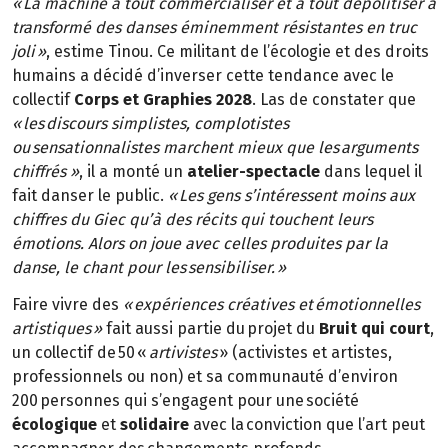
« La machine à tout commercialiser et à tout dépolitiser a
transformé des danses éminemment résistantes en truc
joli »
, estime Tinou. Ce militant de l’écologie et des droits
humains a décidé d’inverser cette tendance avec le
collectif
Corps et Graphies 2028
. Las de constater que
« les discours simplistes, complotistes
ou sensationnalistes marchent mieux que les arguments
chiffrés »
, il a monté un
atelier-spectacle
dans lequel il
fait danser le public.
« Les gens s’intéressent moins aux
chiffres du Giec qu’à des récits qui touchent leurs
émotions. Alors on joue avec celles produites par la
danse, le chant pour les sensibiliser. »
Faire vivre des
« expériences créatives et émotionnelles
artistiques »
fait aussi partie du projet du
Bruit qui court
,
un collectif de 50 «
artivistes
» (activistes et artistes,
professionnels ou non) et sa communauté d’environ
200 personnes qui s’engagent pour une société
écologique
et
solidaire
avec la conviction que l’art peut