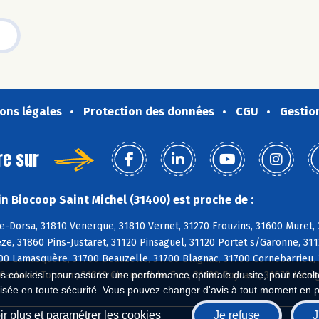
ons légales
Protection des données
CGU
Gestio
re sur
n Biocoop Saint Michel (31400) est proche de :
e-Dorsa, 31810 Venerque, 31810 Vernet, 31270 Frouzins, 31600 Muret,
ze, 31860 Pins-Justaret, 31120 Pinsaguel, 31120 Portet s/Garonne, 31
0 Lamasquère, 31700 Beauzelle, 31700 Blagnac, 31700 Cornebarrieu, 3
 Castanet-Tolosan, 31810 Clermont-le-Fort, 31120 Goyrans, 31670 Labè
es cookies : pour assurer une performance optimale du site, pour récolter
isée en toute sécurité. Vous pouvez changer d'avis à tout moment en 
r plus et paramétrer les cookies
Je refuse
J