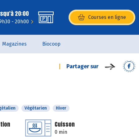
usqu'à 20:00
Courses en ligne
(s’ouvre dans une nouvelle fenêtr
 9h30 - 20h00
Magazines
Biocoop
Partager sur
gétalien
Végétarien
Hiver
tion
Cuisson
0 min