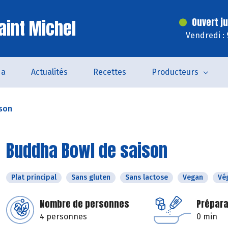
aint Michel
Ouvert j
Vendredi :
da
Actualités
Recettes
Producteurs
son
Buddha Bowl de saison
Plat principal
Sans gluten
Sans lactose
Vegan
Vé
Nombre de personnes
Prépara
4 personnes
0 min