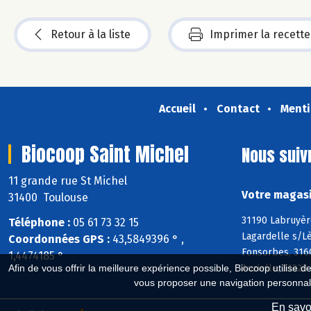
Retour à la liste
Imprimer la recette
Accueil
Contact
Menti
Biocoop Saint Michel
Nous suiv
11 grande rue St Michel
Votre magasi
31400 Toulouse
31190 Labruyèr
Téléphone :
05 61 73 32 15
Lagardelle s/Lè
Coordonnées GPS :
43,5849396 ° ,
Fonsorbes, 3160
1,4474185 °
Auzielle, 31320
Afin de vous offrir la meilleure expérience possible, Biocoop utilise d
vous proposer une navigation personnal
En savoi