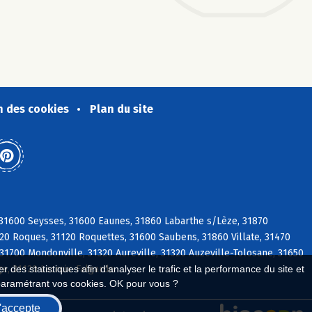
n des cookies
Plan du site
 31600 Seysses, 31600 Eaunes, 31860 Labarthe s/Lèze, 31870
120 Roques, 31120 Roquettes, 31600 Saubens, 31860 Villate, 31470
1700 Mondonville, 31320 Aureville, 31320 Auzeville-Tolosane, 31650
ge, 31120 Lacroix-Falgarde
 des statistiques afin d'analyser le trafic et la performance du site et
paramétrant vos cookies. OK pour vous ?
'accepte