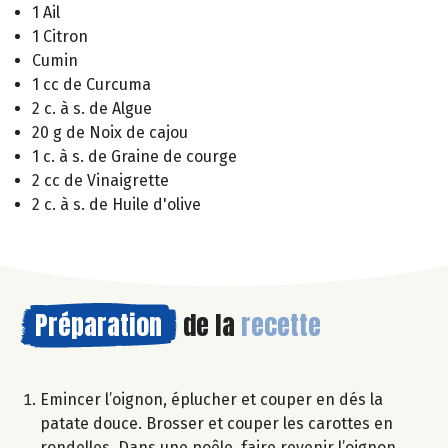
1 Ail
1 Citron
Cumin
1 cc de Curcuma
2 c. à s. de Algue
20 g de Noix de cajou
1 c. à s. de Graine de courge
2 cc de Vinaigrette
2 c. à s. de Huile d'olive
Préparation
de la
recette
Emincer l’oignon, éplucher et couper en dés la
patate douce. Brosser et couper les carottes en
rondelles. Dans une poêle, faire revenir l’oignon