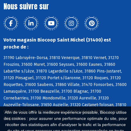
Nous suivre sur
Votre magasin Biocoop Saint Michel (31400) est
proche de :
31190 Labruyère-Dorsa, 31810 Venerque, 31810 Vernet, 31270
Frouzins, 31600 Muret, 31600 Seysses, 31600 Eaunes, 31860
Labarthe s/Lèze, 31870 Lagardelle s/Lèze, 31860 Pins-Justaret,
31120 Pinsaguel, 31120 Portet s/Garonne, 31120 Roques, 31120
Roquettes, 31600 Saubens, 31860 Villate, 31470 Fonsorbes, 31600
Lamasquère, 31700 Beauzelle, 31700 Blagnac, 31700
Cornebarrieu, 31700 Mondonville, 31320 Aureville, 31320
Auzeville-Tolosane, 31650 Auzielle, 31320 Castanet-Tolosan, 31810
Clermont-le-Fort, 31120 Goyrans, 31670 Labège, 31120 Lacroix-
Afin de vous offrir la meilleure expérience possible, Biocoop utilise
Falgarde
des cookies : pour assurer une performance optimale du site, pour
récolter des statistiques afin d'analyser le trafic et la performance
du site et vous proposer une navigation personnalisée en toute