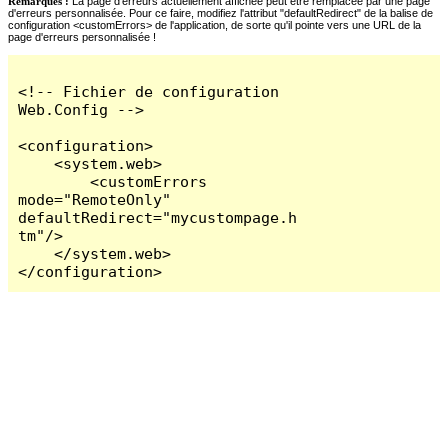
Remarques :
La page d'erreurs actuellement affichée peut être remplacée par une page
d'erreurs personnalisée. Pour ce faire, modifiez l'attribut "defaultRedirect" de la balise de
configuration <customErrors> de l'application, de sorte qu'il pointe vers une URL de la
page d'erreurs personnalisée !
<!-- Fichier de configuration 
Web.Config -->

<configuration>

    <system.web>

        <customErrors 
mode="RemoteOnly" 
defaultRedirect="mycustompage.h
tm"/>

    </system.web>

</configuration>