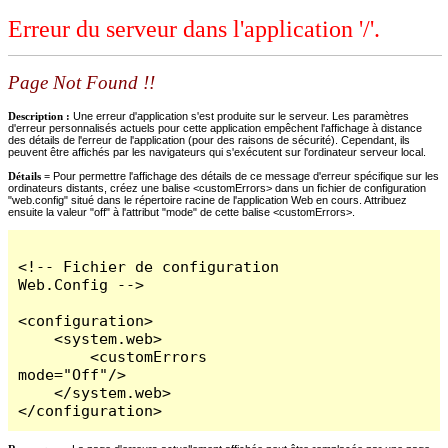
Erreur du serveur dans l'application '/'.
Page Not Found !!
Description :
Une erreur d'application s'est produite sur le serveur. Les paramètres
d'erreur personnalisés actuels pour cette application empêchent l'affichage à distance
des détails de l'erreur de l'application (pour des raisons de sécurité). Cependant, ils
peuvent être affichés par les navigateurs qui s'exécutent sur l'ordinateur serveur local.
Détails =
Pour permettre l'affichage des détails de ce message d'erreur spécifique sur les
ordinateurs distants, créez une balise <customErrors> dans un fichier de configuration
"web.config" situé dans le répertoire racine de l'application Web en cours. Attribuez
ensuite la valeur "off" à l'attribut "mode" de cette balise <customErrors>.
<!-- Fichier de configuration 
Web.Config -->

<configuration>

    <system.web>

        <customErrors 
mode="Off"/>

    </system.web>

</configuration>