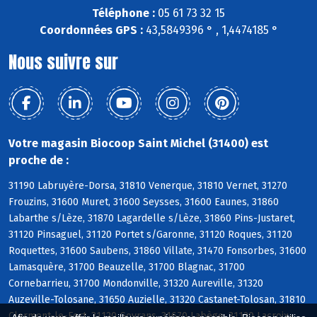
Téléphone :
05 61 73 32 15
Coordonnées GPS :
43,5849396 ° , 1,4474185 °
Nous suivre sur
Votre magasin Biocoop Saint Michel (31400) est
proche de :
31190 Labruyère-Dorsa, 31810 Venerque, 31810 Vernet, 31270
Frouzins, 31600 Muret, 31600 Seysses, 31600 Eaunes, 31860
Labarthe s/Lèze, 31870 Lagardelle s/Lèze, 31860 Pins-Justaret,
31120 Pinsaguel, 31120 Portet s/Garonne, 31120 Roques, 31120
Roquettes, 31600 Saubens, 31860 Villate, 31470 Fonsorbes, 31600
Lamasquère, 31700 Beauzelle, 31700 Blagnac, 31700
Cornebarrieu, 31700 Mondonville, 31320 Aureville, 31320
Auzeville-Tolosane, 31650 Auzielle, 31320 Castanet-Tolosan, 31810
Clermont-le-Fort, 31120 Goyrans, 31670 Labège, 31120 Lacroix-