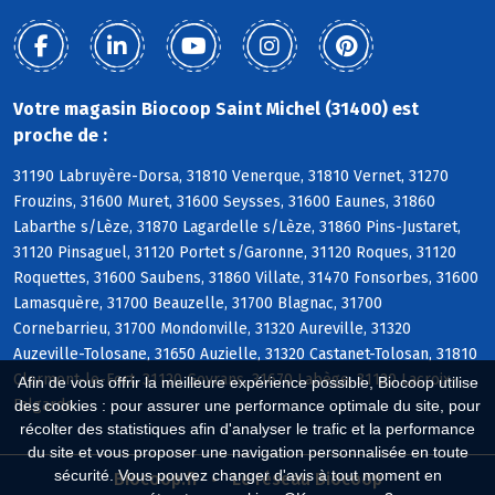
Votre magasin Biocoop Saint Michel (31400) est
proche de :
31190 Labruyère-Dorsa, 31810 Venerque, 31810 Vernet, 31270
Frouzins, 31600 Muret, 31600 Seysses, 31600 Eaunes, 31860
Labarthe s/Lèze, 31870 Lagardelle s/Lèze, 31860 Pins-Justaret,
31120 Pinsaguel, 31120 Portet s/Garonne, 31120 Roques, 31120
Roquettes, 31600 Saubens, 31860 Villate, 31470 Fonsorbes, 31600
Lamasquère, 31700 Beauzelle, 31700 Blagnac, 31700
Cornebarrieu, 31700 Mondonville, 31320 Aureville, 31320
Auzeville-Tolosane, 31650 Auzielle, 31320 Castanet-Tolosan, 31810
Clermont-le-Fort, 31120 Goyrans, 31670 Labège, 31120 Lacroix-
Afin de vous offrir la meilleure expérience possible, Biocoop utilise
Falgarde
des cookies : pour assurer une performance optimale du site, pour
récolter des statistiques afin d'analyser le trafic et la performance
du site et vous proposer une navigation personnalisée en toute
sécurité. Vous pouvez changer d'avis à tout moment en
Biocoop.fr
Le réseau Biocoop