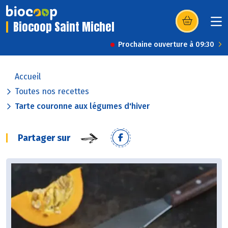
Biocoop Saint Michel
(s’ouvre dans u
Prochaine ouverture à 09:30
Accueil
Toutes nos recettes
Tarte couronne aux légumes d'hiver
Partager sur