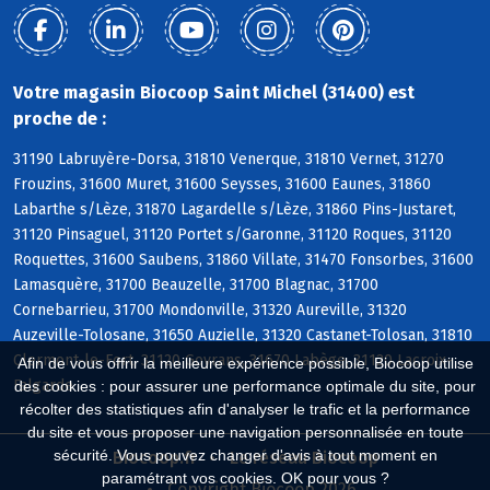
Votre magasin Biocoop Saint Michel (31400) est
proche de :
31190 Labruyère-Dorsa, 31810 Venerque, 31810 Vernet, 31270
Frouzins, 31600 Muret, 31600 Seysses, 31600 Eaunes, 31860
Labarthe s/Lèze, 31870 Lagardelle s/Lèze, 31860 Pins-Justaret,
31120 Pinsaguel, 31120 Portet s/Garonne, 31120 Roques, 31120
Roquettes, 31600 Saubens, 31860 Villate, 31470 Fonsorbes, 31600
Lamasquère, 31700 Beauzelle, 31700 Blagnac, 31700
Cornebarrieu, 31700 Mondonville, 31320 Aureville, 31320
Auzeville-Tolosane, 31650 Auzielle, 31320 Castanet-Tolosan, 31810
Clermont-le-Fort, 31120 Goyrans, 31670 Labège, 31120 Lacroix-
Afin de vous offrir la meilleure expérience possible, Biocoop utilise
Falgarde
des cookies : pour assurer une performance optimale du site, pour
récolter des statistiques afin d'analyser le trafic et la performance
du site et vous proposer une navigation personnalisée en toute
sécurité. Vous pouvez changer d'avis à tout moment en
Biocoop.fr
Le réseau Biocoop
paramétrant vos cookies. OK pour vous ?
Copyright Biocoop 2026