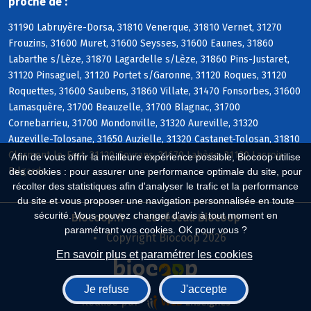
proche de :
31190 Labruyère-Dorsa, 31810 Venerque, 31810 Vernet, 31270
Frouzins, 31600 Muret, 31600 Seysses, 31600 Eaunes, 31860
Labarthe s/Lèze, 31870 Lagardelle s/Lèze, 31860 Pins-Justaret,
31120 Pinsaguel, 31120 Portet s/Garonne, 31120 Roques, 31120
Roquettes, 31600 Saubens, 31860 Villate, 31470 Fonsorbes, 31600
Lamasquère, 31700 Beauzelle, 31700 Blagnac, 31700
Cornebarrieu, 31700 Mondonville, 31320 Aureville, 31320
Auzeville-Tolosane, 31650 Auzielle, 31320 Castanet-Tolosan, 31810
Clermont-le-Fort, 31120 Goyrans, 31670 Labège, 31120 Lacroix-
Afin de vous offrir la meilleure expérience possible, Biocoop utilise
Falgarde
des cookies : pour assurer une performance optimale du site, pour
récolter des statistiques afin d'analyser le trafic et la performance
du site et vous proposer une navigation personnalisée en toute
sécurité. Vous pouvez changer d'avis à tout moment en
Biocoop.fr
Le réseau Biocoop
paramétrant vos cookies. OK pour vous ?
Copyright Biocoop 2026
En savoir plus et paramétrer les cookies
Je refuse
J'accepte
Réalisé par