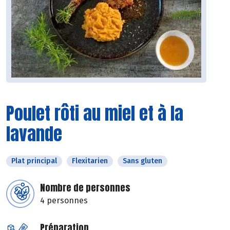
Poulet rôti au miel et à la
lavande
Plat principal
Flexitarien
Sans gluten
Nombre de personnes
4 personnes
Préparation