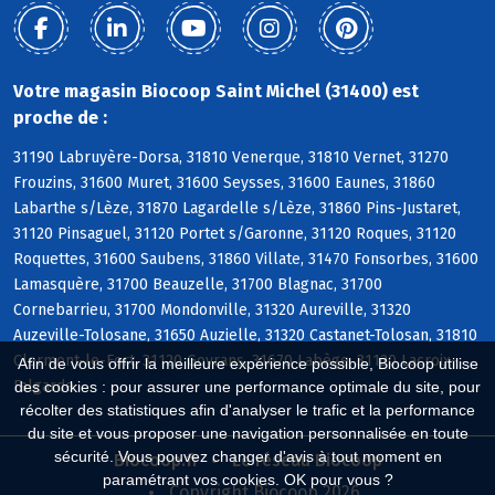
Votre magasin Biocoop Saint Michel (31400) est
proche de :
31190 Labruyère-Dorsa, 31810 Venerque, 31810 Vernet, 31270
Frouzins, 31600 Muret, 31600 Seysses, 31600 Eaunes, 31860
Labarthe s/Lèze, 31870 Lagardelle s/Lèze, 31860 Pins-Justaret,
31120 Pinsaguel, 31120 Portet s/Garonne, 31120 Roques, 31120
Roquettes, 31600 Saubens, 31860 Villate, 31470 Fonsorbes, 31600
Lamasquère, 31700 Beauzelle, 31700 Blagnac, 31700
Cornebarrieu, 31700 Mondonville, 31320 Aureville, 31320
Auzeville-Tolosane, 31650 Auzielle, 31320 Castanet-Tolosan, 31810
Clermont-le-Fort, 31120 Goyrans, 31670 Labège, 31120 Lacroix-
Afin de vous offrir la meilleure expérience possible, Biocoop utilise
Falgarde
des cookies : pour assurer une performance optimale du site, pour
récolter des statistiques afin d'analyser le trafic et la performance
du site et vous proposer une navigation personnalisée en toute
sécurité. Vous pouvez changer d'avis à tout moment en
Biocoop.fr
Le réseau Biocoop
paramétrant vos cookies. OK pour vous ?
Copyright Biocoop 2026