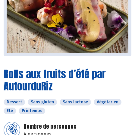
Rolls aux fruits d’été par
AutourduRiz
Dessert
Sans gluten
Sans lactose
Végétarien
Eté
Printemps
Nombre de personnes
4 personnes