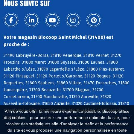
Nous suivre sur
Votre magasin Biocoop Saint Michel (31400) est
proche de :
31190 Labruyère-Dorsa, 31810 Venerque, 31810 Vernet, 31270
Frouzins, 31600 Muret, 31600 Seysses, 31600 Eaunes, 31860
Labarthe s/Lèze, 31870 Lagardelle s/Lèze, 31860 Pins-Justaret,
31120 Pinsaguel, 31120 Portet s/Garonne, 31120 Roques, 31120
Roquettes, 31600 Saubens, 31860 Villate, 31470 Fonsorbes, 31600
Lamasquère, 31700 Beauzelle, 31700 Blagnac, 31700
Cornebarrieu, 31700 Mondonville, 31320 Aureville, 31320
Auzeville-Tolosane, 31650 Auzielle, 31320 Castanet-Tolosan, 31810
Clermont-le-Fort, 31120 Goyrans, 31670 Labège, 31120 Lacroix-
Afin de vous offrir la meilleure expérience possible, Biocoop utilise
Falgarde
des cookies : pour assurer une performance optimale du site, pour
récolter des statistiques afin d'analyser le trafic et la performance
du site et vous proposer une navigation personnalisée en toute