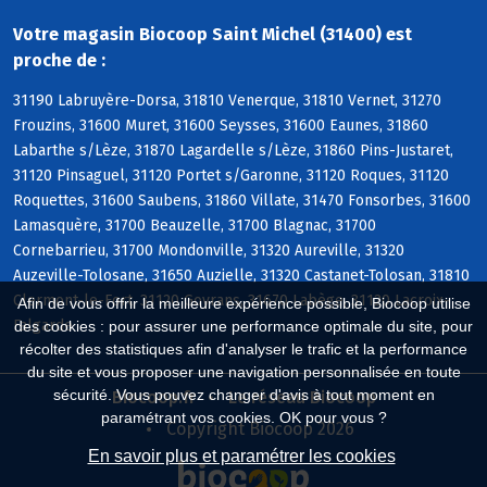
Votre magasin Biocoop Saint Michel (31400) est
proche de :
31190 Labruyère-Dorsa, 31810 Venerque, 31810 Vernet, 31270
Frouzins, 31600 Muret, 31600 Seysses, 31600 Eaunes, 31860
Labarthe s/Lèze, 31870 Lagardelle s/Lèze, 31860 Pins-Justaret,
31120 Pinsaguel, 31120 Portet s/Garonne, 31120 Roques, 31120
Roquettes, 31600 Saubens, 31860 Villate, 31470 Fonsorbes, 31600
Lamasquère, 31700 Beauzelle, 31700 Blagnac, 31700
Cornebarrieu, 31700 Mondonville, 31320 Aureville, 31320
Auzeville-Tolosane, 31650 Auzielle, 31320 Castanet-Tolosan, 31810
Clermont-le-Fort, 31120 Goyrans, 31670 Labège, 31120 Lacroix-
Afin de vous offrir la meilleure expérience possible, Biocoop utilise
Falgarde
des cookies : pour assurer une performance optimale du site, pour
récolter des statistiques afin d'analyser le trafic et la performance
du site et vous proposer une navigation personnalisée en toute
sécurité. Vous pouvez changer d'avis à tout moment en
Biocoop.fr
Le réseau Biocoop
paramétrant vos cookies. OK pour vous ?
Copyright Biocoop 2026
En savoir plus et paramétrer les cookies