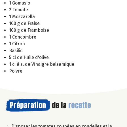
1 Gomasio
2 Tomate
1 Mozzarella
100 g de Fraise
100 g de Framboise
1 Concombre
1 Citron
Basilic
5 cl de Huile d'olive
1 c. à s. de Vinaigre balsamique
Poivre
Préparation
de la
recette
Disposer les tomates coupées en rondelles et la