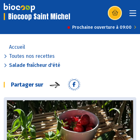
Biocoop Saint Michel
(s’ouvre dans u
Prochaine ouverture à 09:00
Accueil
Toutes nos recettes
Salade fraîcheur d'été
Partager sur