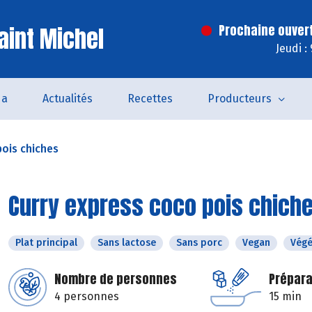
aint Michel
Prochaine ouver
Jeudi :
da
Actualités
Recettes
Producteurs
pois chiches
Curry express coco pois chich
Plat principal
Sans lactose
Sans porc
Vegan
Végé
Nombre de personnes
Prépara
4 personnes
15 min