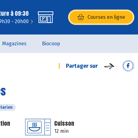
ture à 09:30
Courses en ligne
(s’ouvre dans une nouvelle fenêtr
 9h30 - 20h00
Magazines
Biocoop
Partager sur
es
tarien
tion
Cuisson
12 min