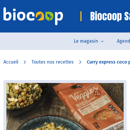
Biocoop S
Le magasin
Agen
Accueil
Toutes nos recettes
Curry express coco 