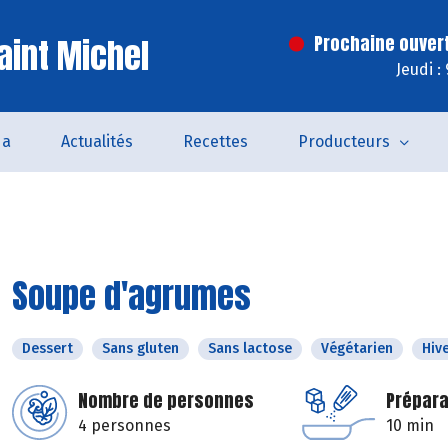
aint Michel
Prochaine ouver
Jeudi :
da
Actualités
Recettes
Producteurs
Soupe d'agrumes
Dessert
Sans gluten
Sans lactose
Végétarien
Hiv
Nombre de personnes
Prépara
4 personnes
10 min