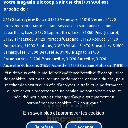
Votre magasin Biocoop Saint Michel (31400) est
proche de :
31190 Labruyère-Dorsa, 31810 Venerque, 31810 Vernet, 31270
Frouzins, 31600 Muret, 31600 Seysses, 31600 Eaunes, 31860
Labarthe s/Lèze, 31870 Lagardelle s/Lèze, 31860 Pins-Justaret,
31120 Pinsaguel, 31120 Portet s/Garonne, 31120 Roques, 31120
Roquettes, 31600 Saubens, 31860 Villate, 31470 Fonsorbes, 31600
Lamasquère, 31700 Beauzelle, 31700 Blagnac, 31700
Cornebarrieu, 31700 Mondonville, 31320 Aureville, 31320
Auzeville-Tolosane, 31650 Auzielle, 31320 Castanet-Tolosan, 31810
Clermont-le-Fort, 31120 Goyrans, 31670 Labège, 31120 Lacroix-
Afin de vous offrir la meilleure expérience possible, Biocoop utilise
Falgarde
des cookies : pour assurer une performance optimale du site, pour
récolter des statistiques afin d'analyser le trafic et la performance
du site et vous proposer une navigation personnalisée en toute
sécurité. Vous pouvez changer d'avis à tout moment en
Biocoop.fr
Le réseau Biocoop
paramétrant vos cookies. OK pour vous ?
Copyright Biocoop 2026
En savoir plus et paramétrer les cookies
Je refuse
J'accepte