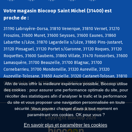
Votre magasin Biocoop Saint Michel (31400) est
proche de :
31190 Labruyère-Dorsa, 31810 Venerque, 31810 Vernet, 31270
Frouzins, 31600 Muret, 31600 Seysses, 31600 Eaunes, 31860
Labarthe s/Lèze, 31870 Lagardelle s/Lèze, 31860 Pins-Justaret,
31120 Pinsaguel, 31120 Portet s/Garonne, 31120 Roques, 31120
Roquettes, 31600 Saubens, 31860 Villate, 31470 Fonsorbes, 31600
Lamasquère, 31700 Beauzelle, 31700 Blagnac, 31700
Cornebarrieu, 31700 Mondonville, 31320 Aureville, 31320
Auzeville-Tolosane, 31650 Auzielle, 31320 Castanet-Tolosan, 31810
Clermont-le-Fort, 31120 Goyrans, 31670 Labège, 31120 Lacroix-
Afin de vous offrir la meilleure expérience possible, Biocoop utilise
Falgarde
des cookies : pour assurer une performance optimale du site, pour
récolter des statistiques afin d'analyser le trafic et la performance
du site et vous proposer une navigation personnalisée en toute
sécurité. Vous pouvez changer d'avis à tout moment en
Biocoop.fr
Le réseau Biocoop
paramétrant vos cookies. OK pour vous ?
Copyright Biocoop 2026
En savoir plus et paramétrer les cookies