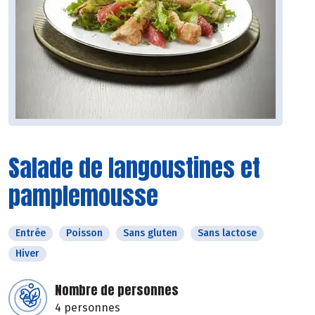
Salade de langoustines et
pamplemousse
Entrée
Poisson
Sans gluten
Sans lactose
Hiver
Nombre de personnes
4 personnes