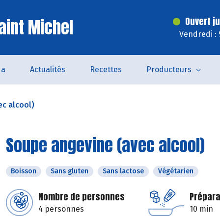
aint Michel
Ouvert j
Vendredi :
da
Actualités
Recettes
Producteurs
c alcool)
Soupe angevine (avec alcool)
Boisson
Sans gluten
Sans lactose
Végétarien
Nombre de personnes
Prépara
4 personnes
10 min