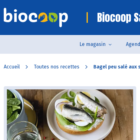
Biocoop S
Le magasin
Agen
Accueil
Toutes nos recettes
Bagel peu salé aux 