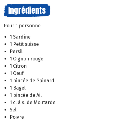
Ingrédients
Pour 1 personne
1 Sardine
1 Petit suisse
Persil
1 Oignon rouge
1 Citron
1 Oeuf
1 pincée de épinard
1 Bagel
1 pincée de Ail
1 c. à s. de Moutarde
Sel
Poivre