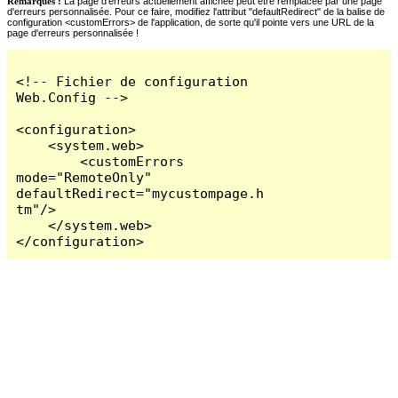
Remarques :
La page d'erreurs actuellement affichée peut être remplacée par une page
d'erreurs personnalisée. Pour ce faire, modifiez l'attribut "defaultRedirect" de la balise de
configuration <customErrors> de l'application, de sorte qu'il pointe vers une URL de la
page d'erreurs personnalisée !
<!-- Fichier de configuration 
Web.Config -->

<configuration>

    <system.web>

        <customErrors 
mode="RemoteOnly" 
defaultRedirect="mycustompage.h
tm"/>

    </system.web>

</configuration>