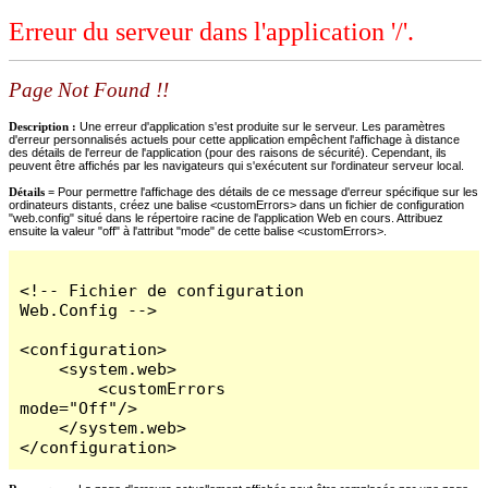
Erreur du serveur dans l'application '/'.
Page Not Found !!
Description :
Une erreur d'application s'est produite sur le serveur. Les paramètres
d'erreur personnalisés actuels pour cette application empêchent l'affichage à distance
des détails de l'erreur de l'application (pour des raisons de sécurité). Cependant, ils
peuvent être affichés par les navigateurs qui s'exécutent sur l'ordinateur serveur local.
Détails =
Pour permettre l'affichage des détails de ce message d'erreur spécifique sur les
ordinateurs distants, créez une balise <customErrors> dans un fichier de configuration
"web.config" situé dans le répertoire racine de l'application Web en cours. Attribuez
ensuite la valeur "off" à l'attribut "mode" de cette balise <customErrors>.
<!-- Fichier de configuration 
Web.Config -->

<configuration>

    <system.web>

        <customErrors 
mode="Off"/>

    </system.web>

</configuration>