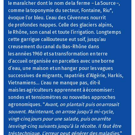
le maraîcher dont le nom de la ferme – La Source –,
comme la toponymie du secteur, Fontaine, Riu*,
évoque l’or bleu. L’eau des Cévennes nourrit
de profondes nappes. Celle des glaciers alpins,
le Rhône, son canal et toute l’irrigation. Longtemps
cette garrigue caillouteuse eut soif, jusqu’au
creusement du canal du Bas-Rhône dans
les années 1960 et sa transformation en terre
d’accueil organisée en parcelles avec une borne
d’eau, une maison et un hangar pour les vagues
successives de migrants, rapatriés d’Algérie, Harkis,
Vietnamiens… L’eau ne manque pas, dit-il
mais les agriculteurs apprennent à économiser :
sondes et tensiomètres ou nouvelles approches
agronomiques. "
Avant, on plantait puis on arrosait
souvent. Maintenant, on arrose jusqu’à mi-cycle,
vingt-cinq jours pour une salade, puis on arrête
les vingt-cinq suivants jusqu’à la récolte. Il faut être
très technique. L’erreur peut générer des maladies.
"