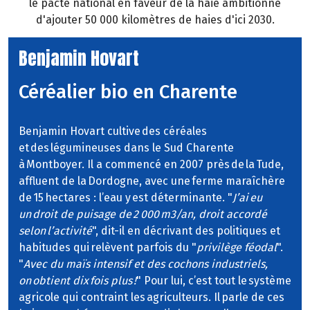
le pacte national en faveur de la haie ambitionne
d'ajouter 50 000 kilomètres de haies d'ici 2030.
Benjamin Hovart
Céréalier bio en Charente
Benjamin Hovart cultive des céréales
et des légumineuses dans le Sud Charente
à Montboyer. Il a commencé en 2007 près de la Tude,
affluent de la Dordogne, avec une ferme maraîchère
de 15 hectares : l’eau y est déterminante. "
J’ai eu
un droit de puisage de 2 000 m3/an, droit accordé
selon l’activité
", dit-il en décrivant des politiques et
habitudes qui relèvent parfois du "
privilège féodal
".
"
Avec du maïs intensif et des cochons industriels,
on obtient dix fois plus !
" Pour lui, c’est tout le système
agricole qui contraint les agriculteurs. Il parle de ces