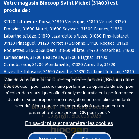
Votre magasin Biocoop Saint Michel (31400) est
proche de :
31190 Labruyère-Dorsa, 31810 Venerque, 31810 Vernet, 31270
Frouzins, 31600 Muret, 31600 Seysses, 31600 Eaunes, 31860
Labarthe s/Lèze, 31870 Lagardelle s/Lèze, 31860 Pins-Justaret,
31120 Pinsaguel, 31120 Portet s/Garonne, 31120 Roques, 31120
Roquettes, 31600 Saubens, 31860 Villate, 31470 Fonsorbes, 31600
Lamasquère, 31700 Beauzelle, 31700 Blagnac, 31700
Cornebarrieu, 31700 Mondonville, 31320 Aureville, 31320
Auzeville-Tolosane, 31650 Auzielle, 31320 Castanet-Tolosan, 31810
Clermont-le-Fort, 31120 Goyrans, 31670 Labège, 31120 Lacroix-
Afin de vous offrir la meilleure expérience possible, Biocoop utilise
Falgarde
des cookies : pour assurer une performance optimale du site, pour
récolter des statistiques afin d'analyser le trafic et la performance
du site et vous proposer une navigation personnalisée en toute
sécurité. Vous pouvez changer d'avis à tout moment en
Biocoop.fr
Le réseau Biocoop
paramétrant vos cookies. OK pour vous ?
Copyright Biocoop 2026
En savoir plus et paramétrer les cookies
Je refuse
J'accepte