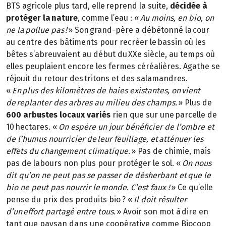
BTS agricole plus tard, elle reprend la suite,
décidée à
protéger la nature
, comme l’eau : «
Au moins, en bio, on
ne la pollue pas !
» Son grand-père a débétonné la cour
au centre des bâtiments pour recréer le bassin où les
bêtes s’abreuvaient au début du XXe siècle, au temps où
elles peuplaient encore les fermes céréalières. Agathe se
réjouit du retour des tritons et des salamandres.
«
En plus des kilomètres de haies existantes, on vient
de replanter des arbres au milieu des champs.
» Plus de
600 arbustes locaux variés
rien que sur une parcelle de
10 hectares. «
On espère un jour bénéficier de l’ombre et
de l’humus nourricier de leur feuillage, et atténuer les
effets du changement climatique
. » Pas de chimie, mais
pas de labours non plus pour protéger le sol. «
On nous
dit qu’on ne peut pas se passer de désherbant et que le
bio ne peut pas nourrir le monde. C’est faux !
» Ce qu’elle
pense du prix des produits bio ? «
Il doit résulter
d’un effort partagé entre tous.
» Avoir son mot à dire en
tant que paysan dans une coopérative comme Biocoop