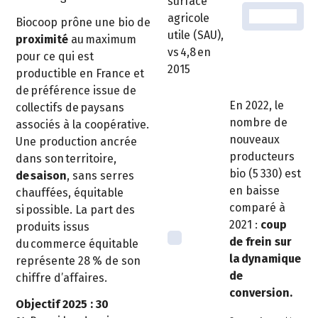
surface
agricole
Biocoop prône une bio de
utile (SAU),
proximité
au maximum
vs 4,8 en
pour ce qui est
2015
productible en France et
de préférence issue de
En 2022, le
collectifs de paysans
nombre de
associés à la coopérative.
nouveaux
Une production ancrée
producteurs
dans son territoire,
bio (5 330) est
de saison
, sans serres
en baisse
chauffées, équitable
comparé à
si possible. La part des
2021 :
coup
produits issus
de frein sur
du commerce équitable
la dynamique
représente 28 % de son
de
chiffre d’affaires.
conversion.
Objectif 2025 : 30