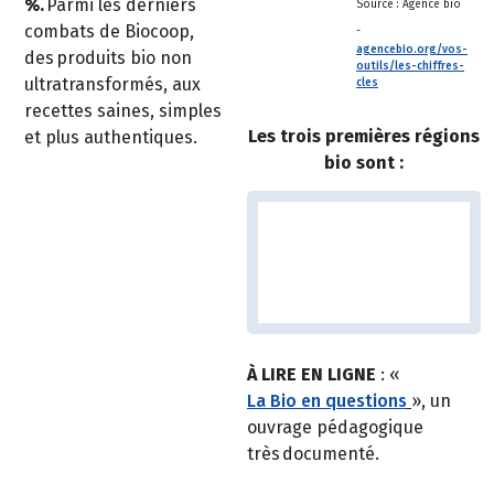
%.
Parmi les derniers
Source : Agence bio
combats de Biocoop,
-
agencebio.org/vos-
des produits bio non
outils/les-chiffres-
ultratransformés, aux
cles
recettes saines, simples
Les trois premières régions
et plus authentiques.
bio sont :
À LIRE EN LIGNE
: «
La Bio en questions
», un
ouvrage pédagogique
très documenté.