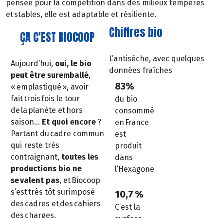
pensée pour la compétition dans des milieux tempérés
et stables, elle est adaptable et résiliente.
Chiffres bio
ÇA C'EST BIOCOOP
L’antisèche, avec quelques
Aujourd’hui,
oui, le bio
données fraîches
peut être suremballé
,
83%
« emplastiqué », avoir
fait trois fois le tour
du bio
de la planète et hors
consommé
saison…
Et quoi encore
?
en France
Partant du cadre commun
est
qui reste très
produit
contraignant,
toutes les
dans
productions bio ne
l’Hexagone
se valent pas
, et Biocoop
s’est très tôt surimposé
10,7 %
des cadres et des cahiers
C’est la
des charges.